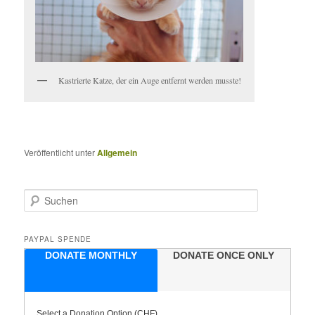
Kastrierte Katze, der ein Auge entfernt werden musste!
Veröffentlicht unter
Allgemein
S
u
c
h
PAYPAL SPENDE
e
DONATE MONTHLY
DONATE ONCE ONLY
n
Select a Donation Option
(CHF)