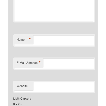
*
Name
*
E-Mail-Adresse
Website
Math Captcha
8 + 2 =