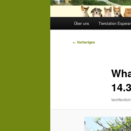
Hauptmenü
Über uns
Tierstation Espera
Bilder-
← Vorheriges
Navigation
Wha
14.3
Veröffentlich