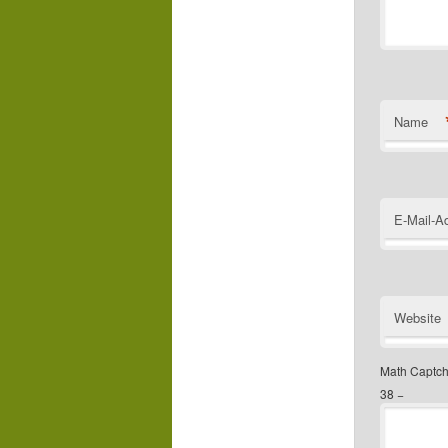
Name
E-Mail-A
Website
Math Captc
38 −